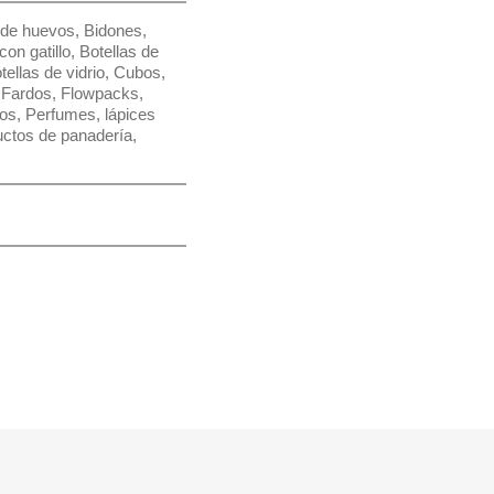
 de huevos
,
Bidones
,
con gatillo
,
Botellas de
tellas de vidrio
,
Cubos
,
,
Fardos
,
Flowpacks
,
dos
,
Perfumes, lápices
ctos de panadería
,