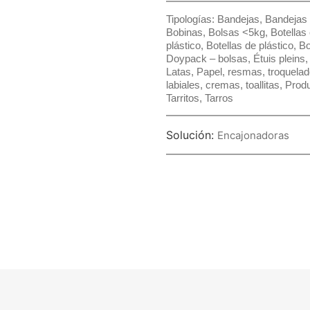
Tipologías:
Bandejas
,
Bandejas
Bobinas
,
Bolsas <5kg
,
Botellas 
plástico
,
Botellas de plástico
,
Bo
Doypack – bolsas
,
Étuis pleins
Latas
,
Papel, resmas, troquela
labiales, cremas, toallitas
,
Produ
Tarritos
,
Tarros
Solución:
Encajonadoras