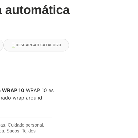
 automática
DESCARGAR CATÁLOGO
a WRAP 10
WRAP 10 es
nado wrap around
das
,
Cuidado personal
,
ca
,
Sacos
,
Tejidos