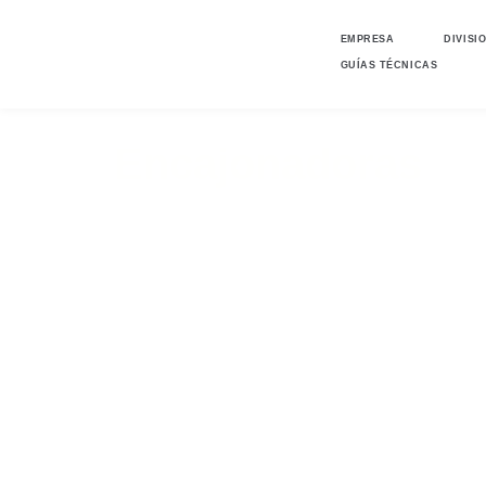
EMPRESA
DIVISI
GUÍAS TÉCNICAS
Encajonadoras
Automatic packaging solutio