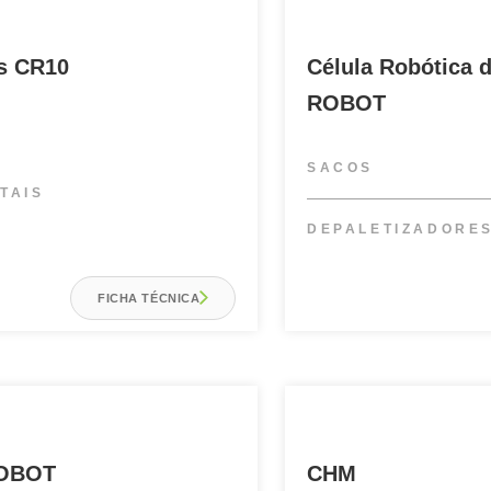
is CR10
Célula Robótica 
ROBOT
SACOS
TAIS
DEPALETIZADORE
FICHA TÉCNICA
ROBOT
CHM