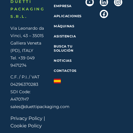
DUETTI
EMPRESA
PACKAGING
S.R.L.
APLICACIONES
MÁQUINAS
Via Leonardo da
Vinci, 43 – 35015
ASISTENCIA
Galliera Veneta
BUSCA TU
(PD), ITALY
SOLUCIÓN
Tel. +39 049
NOTICIAS
9471274
CONTACTOS
C.F. / P.I. / VAT
04296370283
SDI Code:
A4707H7
sales@duettipackaging.com
Privacy Policy
|
Cookie Policy