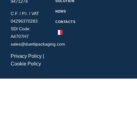
9471274
SOLUTION
NEWS
C.F. / P.I. / VAT
04296370283
CONTACTS
SDI Code:
A4707H7
sales@duettipackaging.com
Privacy Policy
|
Cookie Policy