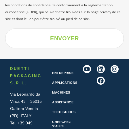
les conditions de confidentialité conformément à la réglementation
européenne (GDPR), qui peuvent être trouvées sur la page
privacy
de ce
site et dont le lien peut être trouvé au pied de ce site.
ENVOYER
DUETTI
ENTREPRISE
PACKAGING
S.R.L.
APPLICATIONS
MACHINES
Via Leonardo da
Vinci, 43 – 35015
ASSISTANCE
Galliera Veneta
TECH GUIDES
(PD), ITALY
CHERCHEZ
Tel. +39 049
VOTRE