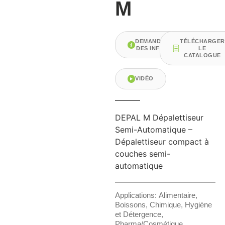
M
DEMANDER
TÉLÉCHARGE
DES INFOS
LE
CATALOGUE
VIDÉO
DEPAL M Dépalettiseur
Semi-Automatique –
Dépalettiseur compact à
couches semi-
automatique
Applications:
Alimentaire
,
Boissons
,
Chimique
,
Hygiène
et Détergence
,
Pharma/Cosmétique