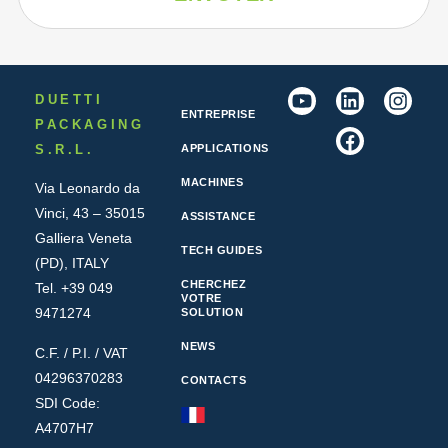
DUETTI
ENTREPRISE
PACKAGING
S.R.L.
APPLICATIONS
MACHINES
Via Leonardo da
Vinci, 43 – 35015
ASSISTANCE
Galliera Veneta
TECH GUIDES
(PD), ITALY
CHERCHEZ
Tel. +39 049
VOTRE
9471274
SOLUTION
NEWS
C.F. / P.I. / VAT
04296370283
CONTACTS
SDI Code:
A4707H7