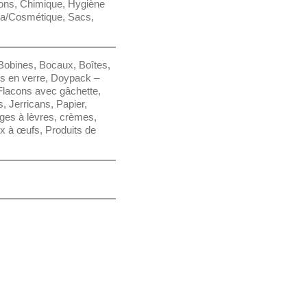
ons
,
Chimique
,
Hygiène
a/Cosmétique
,
Sacs
,
Bobines
,
Bocaux
,
Boîtes
,
es en verre
,
Doypack –
Flacons avec gâchette
,
s
,
Jerricans
,
Papier,
ges à lèvres, crèmes,
ux à œufs
,
Produits de