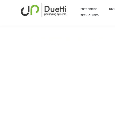
ENTREPRISE
DIV
TECH GUIDES
Encartonneuses
Automatic packaging solutio