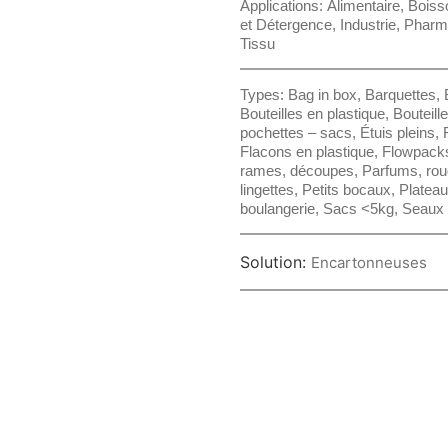
Applications:
Alimentaire
,
Boiss
et Détergence
,
Industrie
,
Pharm
Tissu
Types:
Bag in box
,
Barquettes
,
Bouteilles en plastique
,
Bouteill
pochettes – sacs
,
Étuis pleins
,
Flacons en plastique
,
Flowpack
rames, découpes
,
Parfums, rou
lingettes
,
Petits bocaux
,
Platea
boulangerie
,
Sacs <5kg
,
Seaux
Solution:
Encartonneuses