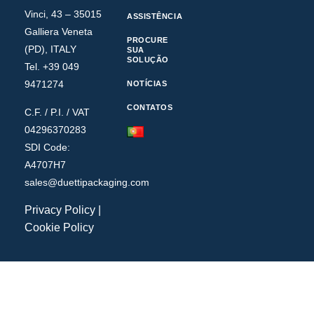
Vinci, 43 – 35015
ASSISTÊNCIA
Galliera Veneta
PROCURE
(PD), ITALY
SUA
SOLUÇÃO
Tel. +39 049
9471274
NOTÍCIAS
CONTATOS
C.F. / P.I. / VAT
04296370283
SDI Code:
A4707H7
sales@duettipackaging.com
Privacy Policy
|
Cookie Policy