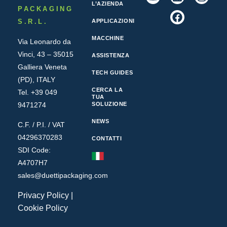
L’AZIENDA
PACKAGING
S.R.L.
APPLICAZIONI
MACCHINE
Via Leonardo da
Vinci, 43 – 35015
ASSISTENZA
Galliera Veneta
TECH GUIDES
(PD), ITALY
CERCA LA
Tel. +39 049
TUA
9471274
SOLUZIONE
NEWS
C.F. / P.I. / VAT
04296370283
CONTATTI
SDI Code:
A4707H7
sales@duettipackaging.com
Privacy Policy
|
Cookie Policy