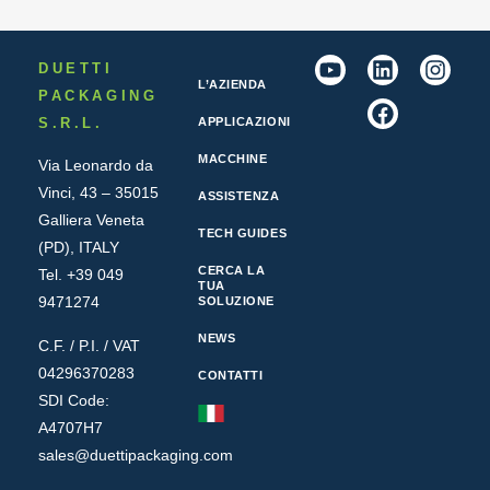
DUETTI
L’AZIENDA
PACKAGING
S.R.L.
APPLICAZIONI
MACCHINE
Via Leonardo da
Vinci, 43 – 35015
ASSISTENZA
Galliera Veneta
TECH GUIDES
(PD), ITALY
CERCA LA
Tel. +39 049
TUA
9471274
SOLUZIONE
NEWS
C.F. / P.I. / VAT
04296370283
CONTATTI
SDI Code:
A4707H7
sales@duettipackaging.com