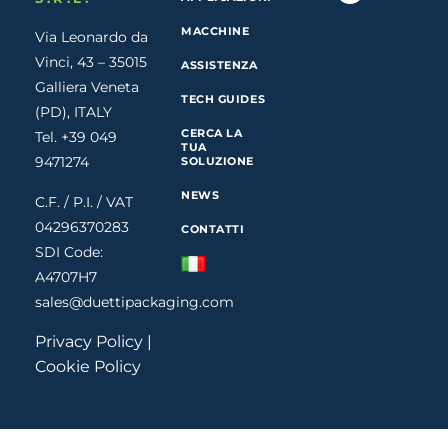
MACCHINE
Via Leonardo da
Vinci, 43 – 35015
ASSISTENZA
Galliera Veneta
TECH GUIDES
(PD), ITALY
CERCA LA
Tel. +39 049
TUA
9471274
SOLUZIONE
NEWS
C.F. / P.I. / VAT
04296370283
CONTATTI
SDI Code:
A4707H7
sales@duettipackaging.com
Privacy Policy
|
Cookie Policy