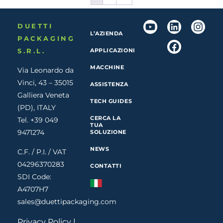
DUETTI
L’AZIENDA
PACKAGING
S.R.L.
APPLICAZIONI
MACCHINE
Via Leonardo da
Vinci, 43 – 35015
ASSISTENZA
Galliera Veneta
TECH GUIDES
(PD), ITALY
CERCA LA
Tel. +39 049
TUA
9471274
SOLUZIONE
NEWS
C.F. / P.I. / VAT
04296370283
CONTATTI
SDI Code:
A4707H7
sales@duettipackaging.com
Privacy Policy
|