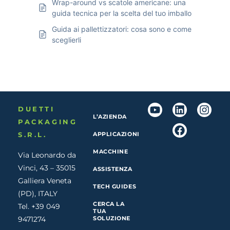
Wrap-around vs scatole americane: una
guida tecnica per la scelta del tuo imballo
Guida ai pallettizzatori: cosa sono e come
sceglierli
DUETTI
L’AZIENDA
PACKAGING
S.R.L.
APPLICAZIONI
MACCHINE
Via Leonardo da
Vinci, 43 – 35015
ASSISTENZA
Galliera Veneta
TECH GUIDES
(PD), ITALY
CERCA LA
Tel. +39 049
TUA
9471274
SOLUZIONE